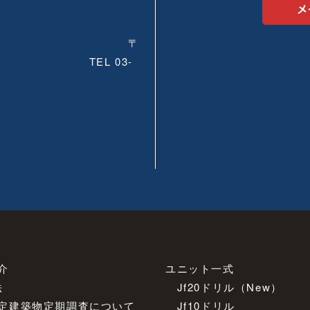
所
〒
5-10-4A棟
TEL
03-
介
ユニット⼀式
法
Jf20ドリル
（New）
定建築物定期調査について
Jf10ドリル